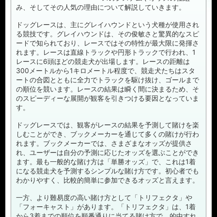
み、そしてその人気の理由について解説していきます。
ドッグレースは、主にグレイハウンドという犬種が使用され
る競技です。グレイハウンドは、その俊敏さと驚異的なスピ
ードで知られており、レースではその特性が最大限に発揮さ
れます。レースは直線トラックや円形トラックで行われ、1
レースに6頭ほどの競走犬が出場します。レースの距離は
300メートルから1キロメートル程度で、競走犬たちはスタ
ートの合図とともに全力でトラックを駆け抜け、ゴールまで
の順位を競います。レースの結果は瞬く間に決まるため、そ
のスピーディーな展開が観客を引きつける要因となっていま
す。
ドッグレースでは、観客がレースの結果を予測して賭けを楽
しむことができ、ブックメーカーを通じて多くの賭けが行わ
れます。ブックメーカーでは、さまざまなオッズが提供さ
れ、ユーザーは自分の予測に応じたオッズを選ぶことができ
ます。最も一般的な賭け方は「単勝オッズ」で、これは1着
になる競走犬を予測するシンプルな賭け方です。初心者でも
わかりやすく、比較的簡単に参加できるオッズと言えます。
一方、より難易度の高い賭け方として「トリフェクタ」や
「フォーキャスト」があります。「トリフェクタ」は、1着
から3着までの順位を順番通りに当てる賭け方で、的中すれ