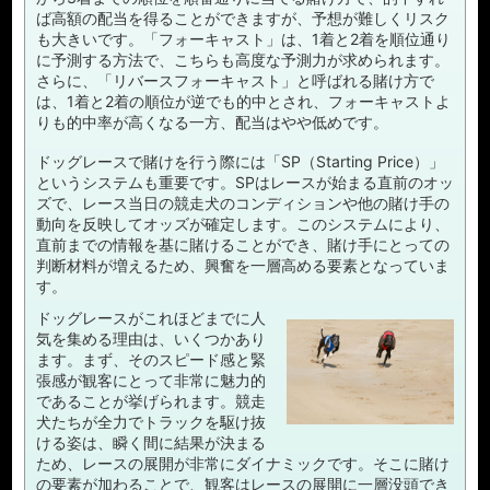
ば高額の配当を得ることができますが、予想が難しくリスク
も大きいです。「フォーキャスト」は、1着と2着を順位通り
に予測する方法で、こちらも高度な予測力が求められます。
さらに、「リバースフォーキャスト」と呼ばれる賭け方で
は、1着と2着の順位が逆でも的中とされ、フォーキャストよ
りも的中率が高くなる一方、配当はやや低めです。
ドッグレースで賭けを行う際には「SP（Starting Price）」
というシステムも重要です。SPはレースが始まる直前のオッ
ズで、レース当日の競走犬のコンディションや他の賭け手の
動向を反映してオッズが確定します。このシステムにより、
直前までの情報を基に賭けることができ、賭け手にとっての
判断材料が増えるため、興奮を一層高める要素となっていま
す。
ドッグレースがこれほどまでに人
気を集める理由は、いくつかあり
ます。まず、そのスピード感と緊
張感が観客にとって非常に魅力的
であることが挙げられます。競走
犬たちが全力でトラックを駆け抜
ける姿は、瞬く間に結果が決まる
ため、レースの展開が非常にダイナミックです。そこに賭け
の要素が加わることで、観客はレースの展開に一層没頭でき