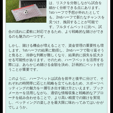
は、リスクを分散しながら試合を
細かく分析できる点にあります。
1stハーフで予想が外れたとして
も、2ndハーフで新たなチャンスを
見つけ、挽回することが可能で
す。フルタイムベットに比べ、試
合の流れに柔軟に対応できるため、より戦略的な賭けができ
るのも魅力の一つです。
しかし、賭ける機会が増えることで、資金管理の重要性も増
します。1stハーフの結果に動揺し、2ndハーフで取り返そう
と焦ると、冷静な判断が難しくなり、結果的に損失を拡大さ
せる可能性があります。そのため、ハーフベットを活用する
際には、あらかじめ賭ける金額を決め、計画的にベットを行
うことが重要です。
このように、ハーフベットは試合を前半と後半に分けて、そ
れぞれの時間帯に応じた戦略を立てられるため、スポーツベ
ッティングの魅力を一層引き出す賭け方といえます。ブック
メーカーを活用しながら、適切な情報収集と戦略的なアプロ
ーチを組み合わせることで、より高い精度での賭けを実現
し、ベッティングの楽しさを最大限に味わってみてはいかが
でしょうか。