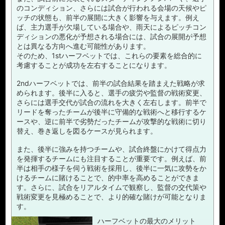
のコンディション、さらには試合が行われる会場の天候やピ
ッチの状態も、前半の展開に大きく影響を与えます。例え
ば、主力選手が欠場している場合や、雨天によるピッチコン
ディションの悪化が予想される場合には、試合の展開が予想
とは異なる方向へ進む可能性があります。
そのため、1stハーフベットでは、これらの要素を総合的に
考慮することが成功を左右することになります。
2ndハーフベットでは、前半の試合結果を踏まえた戦略が求
められます。後半に入ると、選手の疲労や監督の戦術変更、
さらには選手交代が試合の流れを大きく左右します。前半で
リードを奪ったチームが後半に守備的な戦術へと移行するケ
ースや、逆に前半で劣勢だったチームが攻撃的な戦術に切り
替え、巻き返しを図るケースが見られます。
また、後半に強みを持つチームや、試合終盤にかけて得点力
を発揮するチームにも注目することが重要です。例えば、前
半は相手の様子を伺う戦術を採用し、後半に一気に攻勢をか
けるチームに賭けることで、的中率を高めることができま
す。さらに、試合をリアルタイムで観察し、監督の交代策や
戦術変更を見極めることで、より的確な賭けが可能となりま
す。
ハーフベットの最大のメリット