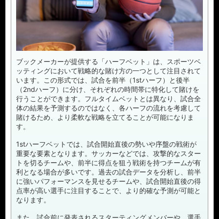
ブックメーカーが提供する「ハーフベット」は、スポーツベ
ッティングにおいて戦略的な賭け方の一つとして注目されて
います。この形式では、試合を前半（1stハーフ）と後半
（2ndハーフ）に分け、それぞれの時間帯に特化して賭けを
行うことができます。フルタイムベットとは異なり、試合全
体の結果を予測するのではなく、各ハーフの流れを考慮して
賭けるため、より柔軟な戦略を立てることが可能になりま
す。
1stハーフベットでは、試合開始直後の勢いや序盤の戦術が
重要な要素となります。サッカーなどでは、攻撃的なスター
トを切るチームや、前半に得点を狙う戦術を持つチームが有
利となる場合が多いです。過去の試合データを分析し、前半
に強いパフォーマンスを見せるチームや、試合開始直後の得
点率が高い選手に注目することで、より的確な予測が可能と
なります。
また、試合前に発表されるスターティングメンバーや、選手